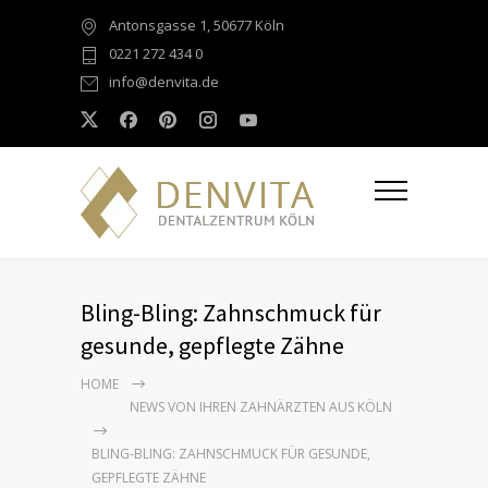
Antonsgasse 1, 50677 Köln
0221 272 434 0
info@denvita.de
Bling-Bling: Zahnschmuck für
gesunde, gepflegte Zähne
HOME
NEWS VON IHREN ZAHNÄRZTEN AUS KÖLN
BLING-BLING: ZAHNSCHMUCK FÜR GESUNDE,
GEPFLEGTE ZÄHNE