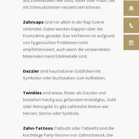
aus Edelmetallen wie Gold, Silber oder Platin, die
mit Schmucksteinen verziert sein können.
Zahncaps
sind vor allem in der Rap-Szene
verbreitet. Dabei werden Kappen über die
Frontzähne gestülpt. Das Verfahren ist aufgrund
von hygienischen Problemen nicht
empfehlenswert, auch wenn die verwendeten
Materialen meist Edelmetalle sind.
Dazzler
sind hauchdünne Goldfolien mit
Symbolen oder Buchstaben zum Aufkleben.
Twinkles
sind etwas fester als Dazzler und
bestehen häufig aus gefasstem Kristallglas, Gold
oder Weissgold. Es gibt zahlreiche Motive wie
Herzen, Sterne oder Symbole.
Zahn-Tattoos
(Tattooth oder Tatteeth) sind die
kurzlebige Party-Version von Zahnschmuck. Die