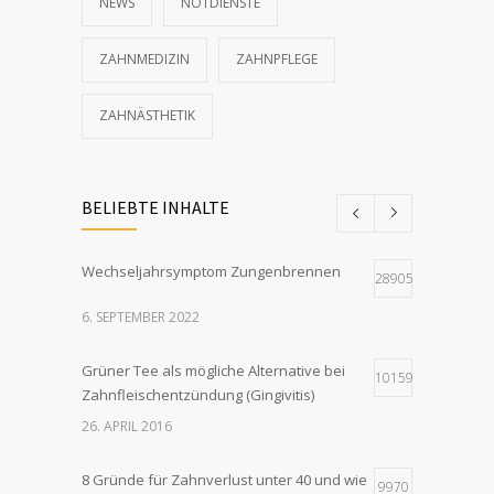
NEWS
NOTDIENSTE
ZAHNMEDIZIN
ZAHNPFLEGE
ZAHNÄSTHETIK
BELIEBTE INHALTE
Wechseljahrsymptom Zungenbrennen
28905
6. SEPTEMBER 2022
Grüner Tee als mögliche Alternative bei
10159
Zahnfleischentzündung (Gingivitis)
26. APRIL 2016
8 Gründe für Zahnverlust unter 40 und wie
9970