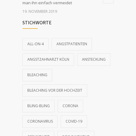
man ihn einfach vermeidet
19. NOVEMBER 2019
STICHWORTE
Bling-Bling: Zahnschmuck für gesunde,
2778
gepflegte Zähne
10. DEZEMBER 2016
ALL-ON-4
ANGSTPATIENTEN
Die 3 wichtigsten Vorteile von festem
2551
ANGSTZAHNARZT KÖLN
ANSTECKUNG
Zahnersatz auf Implantaten
20. JANUAR 2022
BLEACHING
BLEACHING VOR DER HOCHZEIT
BLING-BLING
CORONA
CORONAVIRUS
COVID-19