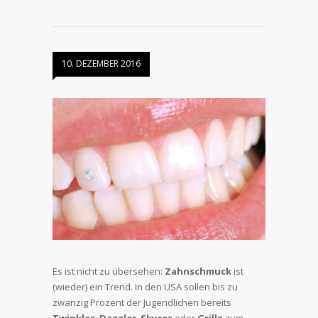
10. DEZEMBER 2016
Es ist nicht zu übersehen:
Zahnschmuck
ist
(wieder) ein Trend. In den USA sollen bis zu
zwanzig Prozent der Jugendlichen bereits
Twinkles
,
Dazzler
,
Skyces
oder
Grillz
zum