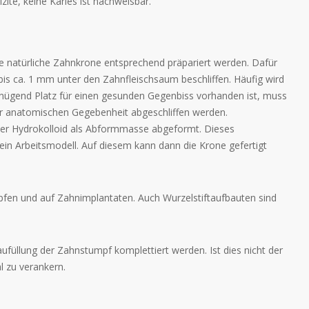
te, keine Karies ist nachweisbar.
 natürliche Zahnkrone entsprechend präpariert werden. Dafür
bis ca. 1 mm unter den Zahnfleischsaum beschliffen. Häufig wird
nügend Platz für einen gesunden Gegenbiss vorhanden ist, muss
er anatomischen Gegebenheit abgeschliffen werden.
oder Hydrokolloid als Abformmasse abgeformt. Dieses
in Arbeitsmodell. Auf diesem kann dann die Krone gefertigt
fen und auf Zahnimplantaten. Auch Wurzelstiftaufbauten sind
füllung der Zahnstumpf komplettiert werden. Ist dies nicht der
l zu verankern.