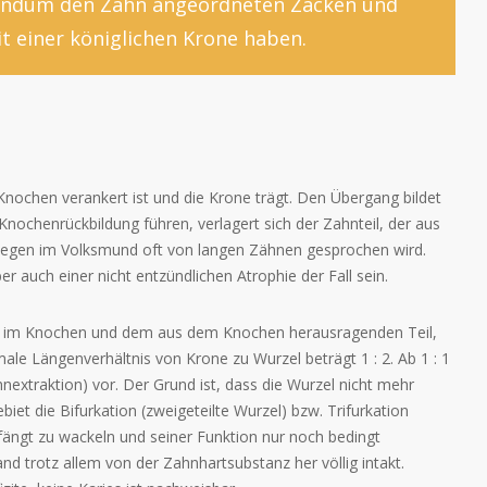
 rundum den Zahn angeordneten Zacken und
t einer königlichen Krone haben.
Knochen verankert ist und die Krone trägt. Den Übergang bildet
Knochenrückbildung führen, verlagert sich der Zahnteil, der aus
wegen im Volksmund oft von langen Zähnen gesprochen wird.
r auch einer nicht entzündlichen Atrophie der Fall sein.
il im Knochen und dem aus dem Knochen herausragenden Teil,
le Längenverhältnis von Krone zu Wurzel beträgt 1 : 2. Ab 1 : 1
hnextraktion) vor. Der Grund ist, dass die Wurzel nicht mehr
iet die Bifurkation (zweigeteilte Wurzel) bzw. Trifurkation
nfängt zu wackeln und seiner Funktion nur noch bedingt
d trotz allem von der Zahnhartsubstanz her völlig intakt.