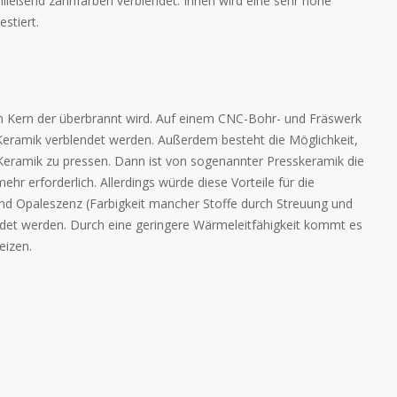
ießend zahnfarben verblendet. Ihnen wird eine sehr hohe
stiert.
en Kern der überbrannt wird. Auf einem CNC-Bohr- und Fräswerk
Keramik verblendet werden. Außerdem besteht die Möglichkeit,
Keramik zu pressen. Dann ist von sogenannter Presskeramik die
ehr erforderlich. Allerdings würde diese Vorteile für die
) und Opaleszenz (Farbigkeit mancher Stoffe durch Streuung und
ildet werden. Durch eine geringere Wärmeleitfähigkeit kommt es
eizen.