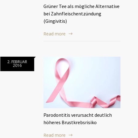
Grüner Tee als mögliche Alternative
bei Zahnfleischentzündung
(Gingivitis)
Read more
2. FEBRUAR
2016
Parodontitis verursacht deutlich
höheres Brustkrebsrisiko
Read more