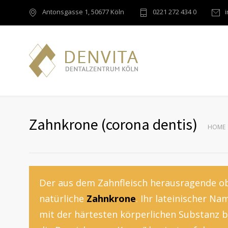
Antonsgasse 1, 50677 Köln
0221 272 434 0
Zahnkrone (corona dentis)
HOME
Der aus dem Zahnfleisch herausragende ob
natürliche
Zahnkrone
. Ihr lateinischer Na
mit der härtesten körperlichen Substanz 