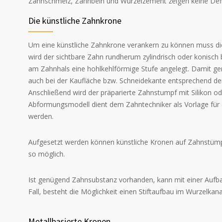
Zahnschmelz, Zahnbein und Wurzelzement zeigen keine Defizi
Die künstliche Zahnkrone
Um eine künstliche Zahnkrone verankern zu können muss die
wird der sichtbare Zahn rundherum zylindrisch oder konisch 
am Zahnhals eine hohlkehlförmige Stufe angelegt. Damit ge
auch bei der Kaufläche bzw. Schneidekante entsprechend d
Anschließend wird der präparierte Zahnstumpf mit Silikon 
Abformungsmodell dient dem Zahntechniker als Vorlage für e
werden.
Aufgesetzt werden können künstliche Kronen auf Zahnstümp
so möglich.
Ist genügend Zahnsubstanz vorhanden, kann mit einer Aufbau
Fall, besteht die Möglichkeit einen Stiftaufbau im Wurzelkana
Metallbasierte Kronen