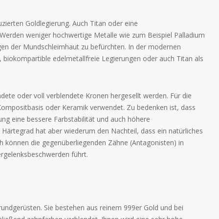
uzierten Goldlegierung. Auch Titan oder eine
 Werden weniger hochwertige Metalle wie zum Beispiel Palladium
gen der Mundschleimhaut zu befürchten. In der modernen
biokompartible edelmetallfreie Legierungen oder auch Titan als
ndete oder voll verblendete Kronen hergesellt werden. Für die
Kompositbasis oder Keramik verwendet. Zu bedenken ist, dass
ung eine bessere Farbstabilität und auch höhere
er Härtegrad hat aber wiederum den Nachteil, dass ein natürliches
rch können die gegenüberliegenden Zähne (Antagonisten) in
rgelenksbeschwerden führt.
rundgerüsten. Sie bestehen aus reinem 999er Gold und bei