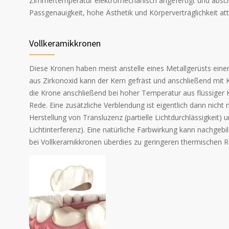
Zimmertemperatur elektromechanisch angefertigt und abschl
Passgenauigkeit, hohe Ästhetik und Körperverträglichkeit atte
Vollkeramikkronen
Diese Kronen haben meist anstelle eines Metallgerüsts ein
aus Zirkonoxid kann der Kern gefräst und anschließend mit 
die Krone anschließend bei hoher Temperatur aus flüssiger 
Rede. Eine zusätzliche Verblendung ist eigentlich dann nicht m
Herstellung von Transluzenz (partielle Lichtdurchlässigkeit
Lichtinterferenz). Eine natürliche Farbwirkung kann nachgeb
bei Vollkeramikkronen überdies zu geringeren thermischen R