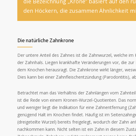
die Bezeichnung „Krone” basiert auf den
den Höckern, die zusammen Ähnlichkeit mi
Die natürliche Zahnkrone
Der untere Anteil des Zahnes ist die Zahnwurzel, welche im 
der Zahnhals. Liegen krankhafte Veränderungen vor, die zur 
dem Knochen herausragt. Die Zahnkrone wirkt länger, wes
Dies kann bei einer Zahnfleischentzündung (Parodontitis), abe
Betrachtet man das Verhältnis der Zahnlängen vom Zahnte
ist die Rede von einem Kronen-Wurzel-Quotienten. Das norma
und weniger liegt die Indikation für eine Zahnentfernung (Za
genügend Halt im Knochen findet. Häufig ist im Seitenzahngeb
(dreigeteilte Wurzel) bereits freigelegt, wodurch der Zahn a
nachkommen kann. Nicht selten ist ein Zahn in diesem Zustan