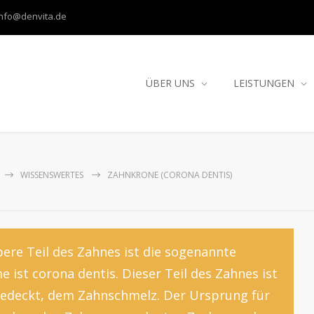
info@denvita.de
ÜBER UNS
LEISTUNGEN
WISSENSWERTES
ZAHNKRONE (CORONA DENTIS)
ere Teil des Zahnes ist die sogenannte
me ist corona dentis. Dieser Teil des Zahnes ist
bedeckt, dem Zahnschmelz. Der Ursprung für