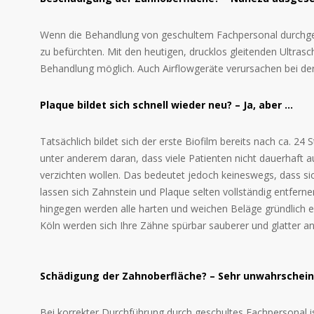
Wenn die Behandlung von geschultem Fachpersonal durchgef
zu befürchten. Mit den heutigen, drucklos gleitenden Ultra
Behandlung möglich. Auch Airflowgeräte verursachen bei de
Plaque bildet sich schnell wieder neu? – Ja, aber …
Tatsächlich bildet sich der erste Biofilm bereits nach ca. 2
unter anderem daran, dass viele Patienten nicht dauerhaft 
verzichten wollen. Das bedeutet jedoch keineswegs, dass sich
lassen sich Zahnstein und Plaque selten vollständig entferne
hingegen werden alle harten und weichen Beläge gründlich e
Köln werden sich Ihre Zähne spürbar sauberer und glatter an
Schädigung der Zahnoberfläche? – Sehr unwahrschein
Bei korrekter Durchführung durch geschultes Fachpersonal is