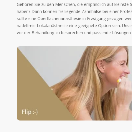
Gehören Sie zu den Menschen, die empfindlich auf kleinste
haben? Dann können freiliegende Zahnhälse bei einer Profes
sollte eine Oberflächenanästhesie in Erwägung gezogen we
nadelfreie Lokalanästhesie eine geeignete Option sein. Unse
vor der Behandlung zu besprechen und passende Lösungen 
Professionelle
Die Professionelle Zahnreinigung beim Zahnarzt wird
eigenen Zahnpflegegewohnheiten und dem Zustand der Zäh
beinhaltet immer auch die Aufklärung über die op
Video von ProDente e.V.
Zahn