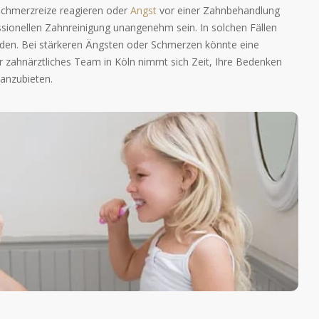
 Schmerzreize reagieren oder
Angst
vor einer Zahnbehandlung
sionellen Zahnreinigung unangenehm sein. In solchen Fällen
rden. Bei stärkeren Ängsten oder Schmerzen könnte eine
r zahnärztliches Team in Köln nimmt sich Zeit, Ihre Bedenken
anzubieten.
 Zahnreinigung/PZR
 1- bis 4-mal pro Jahr empfohlen. Das hängt stark von den
ne (Schiefstand etc.) ab. Eine professionelle Zahnreinigung
timale Zahnputztechnik. Noch mehr zur Professionellen
reinigung erfahren Sie in diesem