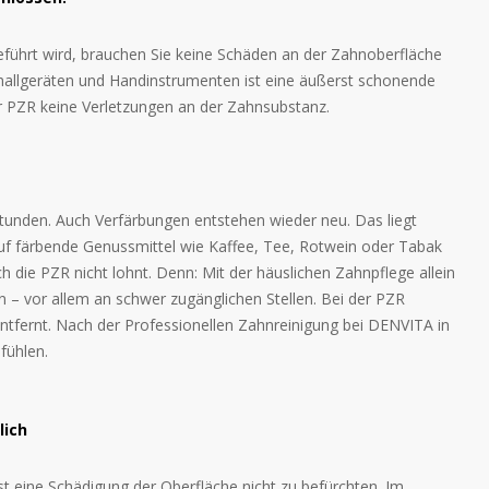
ührt wird, brauchen Sie keine Schäden an der Zahnoberfläche
schallgeräten und Handinstrumenten ist eine äußerst schonende
r PZR keine Verletzungen an der Zahnsubstanz.
4 Stunden. Auch Verfärbungen entstehen wieder neu. Das liegt
auf färbende Genussmittel wie Kaffee, Tee, Rotwein oder Tabak
 die PZR nicht lohnt. Denn: Mit der häuslichen Zahnpflege allein
n – vor allem an schwer zugänglichen Stellen. Bei der PZR
ntfernt. Nach der Professionellen Zahnreinigung bei DENVITA in
fühlen.
lich
t eine Schädigung der Oberfläche nicht zu befürchten. Im