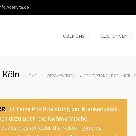
info@denvita.de
ÜBER UNS
LEISTUNGEN
n Köln
HOME
WISSENSWERTES
PROFESSIONELLE ZAHNREINI
ZR
, ist keine Pflichtleistung der Krankenkasse.
ch dazu über, die fachmännische
u bezuschussen oder die Kosten ganz zu