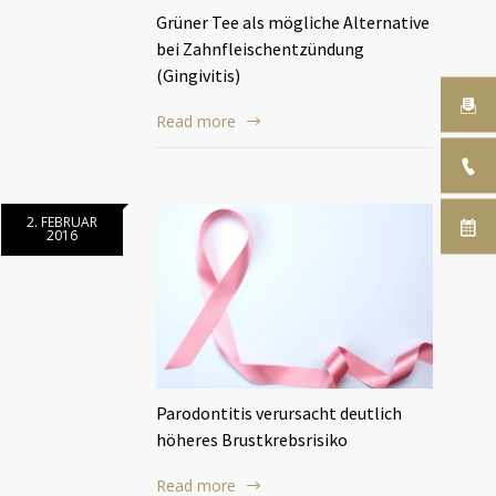
Grüner Tee als mögliche Alternative
bei Zahnfleischentzündung
(Gingivitis)
Read more
2. FEBRUAR
2016
Parodontitis verursacht deutlich
höheres Brustkrebsrisiko
Read more