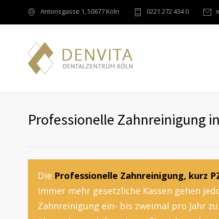
Antonsgasse 1, 50677 Köln
0221 272 434 0
Professionelle Zahnreinigung i
Die
Professionelle Zahnreinigung, kurz P
Immer mehr gesetzliche Kassen gehen jedo
Zahnreinigung ein- bis zweimal pro Jahr z