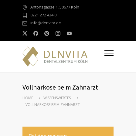
Antonsgasse 1, 50677 Köln
0221 272 434 0
info@denvita.de
Vollnarkose beim Zahnarzt
HOME
WISSENSWERTES
VOLLNARKOSE BEIM ZAHNARZT
Bei den meisten