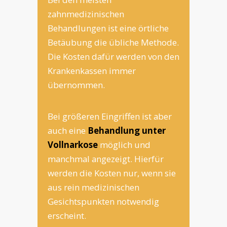
zahnmedizinischen
Behandlungen ist eine örtliche
Betäubung die übliche Methode.
Die Kosten dafür werden von den
Krankenkassen immer
übernommen.
Bei größeren Eingriffen ist aber
auch eine
Behandlung unter
Vollnarkose
möglich und
manchmal angezeigt. Hierfür
werden die Kosten nur, wenn sie
aus rein medizinischen
Gesichtspunkten notwendig
erscheint.