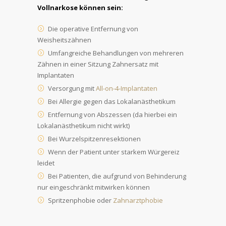
Vollnarkose können sein:
Die operative Entfernung von
Weisheitszähnen
Umfangreiche Behandlungen von mehreren
Zähnen in einer Sitzung Zahnersatz mit
Implantaten
Versorgung mit
All-on-4-Implantaten
Bei Allergie gegen das Lokalanästhetikum
Entfernung von Abszessen (da hierbei ein
Lokalanästhetikum nicht wirkt)
Bei Wurzelspitzenresektionen
Wenn der Patient unter starkem Würgereiz
leidet
Bei Patienten, die aufgrund von Behinderung
nur eingeschränkt mitwirken können
Spritzenphobie oder
Zahnarztphobie