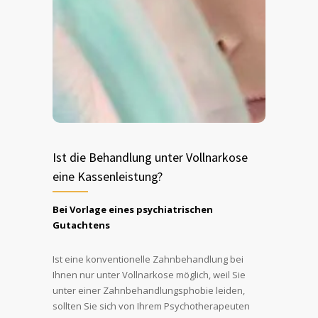
vorkommen, ziehen wir bei DENVITA
erfahrene Anästhesisten oder genauer
Fachärzte für Anästhesiologie bei
entsprechenden OPs hinzu. So können
Sie ganz sicher sein, in besten Händen zu
sein!
Ist die Behandlung unter Vollnarkose
eine Kassenleistung?
Bei Vorlage eines psychiatrischen
Gutachtens
Ist eine konventionelle Zahnbehandlung bei
Ihnen nur unter Vollnarkose möglich, weil Sie
unter einer Zahnbehandlungsphobie leiden,
sollten Sie sich von Ihrem Psychotherapeuten