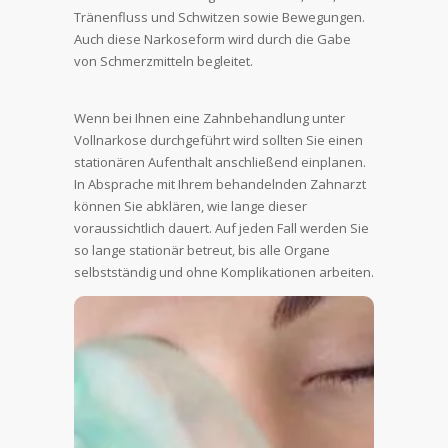
Tränenfluss und Schwitzen sowie Bewegungen.
Auch diese Narkoseform wird durch die Gabe
von Schmerzmitteln begleitet.
Wenn bei Ihnen eine Zahnbehandlung unter
Vollnarkose durchgeführt wird sollten Sie einen
stationären Aufenthalt anschließend einplanen.
In Absprache mit Ihrem behandelnden Zahnarzt
können Sie abklären, wie lange dieser
voraussichtlich dauert. Auf jeden Fall werden Sie
so lange stationär betreut, bis alle Organe
selbstständig und ohne Komplikationen arbeiten.
Zahnarzt und der Facharzt für
Anästhesiologie arbeiten eng
zusammen
Da Behandlungen unter Vollnarkose in der
Zahnarztpraxis nicht unbedingt täglich