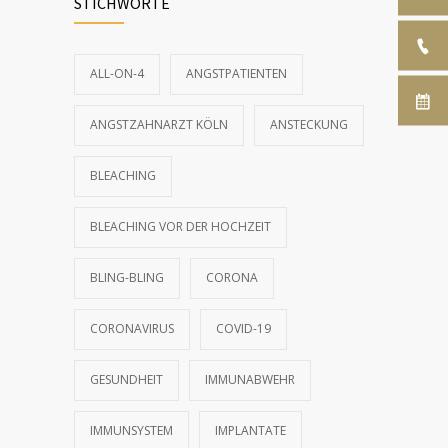
STICHWORTE
Bling-Bling: Zahnschmuck für gesunde,
2778
gepflegte Zähne
10. DEZEMBER 2016
ALL-ON-4
ANGSTPATIENTEN
Die 3 wichtigsten Vorteile von festem
2551
ANGSTZAHNARZT KÖLN
ANSTECKUNG
Zahnersatz auf Implantaten
20. JANUAR 2022
BLEACHING
BLEACHING VOR DER HOCHZEIT
BLING-BLING
CORONA
CORONAVIRUS
COVID-19
GESUNDHEIT
IMMUNABWEHR
IMMUNSYSTEM
IMPLANTATE