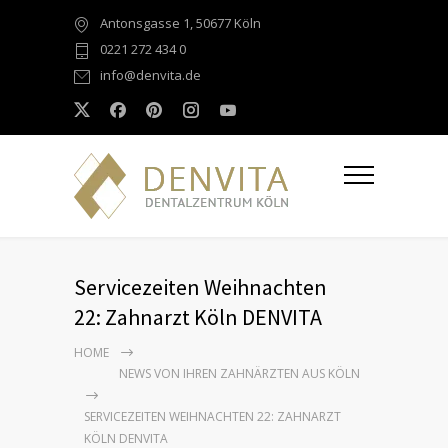
Antonsgasse 1, 50677 Köln
0221 272 434 0
info@denvita.de
Servicezeiten Weihnachten
22: Zahnarzt Köln DENVITA
HOME
NEWS VON IHREN ZAHNÄRZTEN AUS KÖLN
SERVICEZEITEN WEIHNACHTEN 22: ZAHNARZT
KÖLN DENVITA