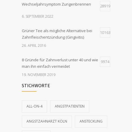
Wechseljahrsymptom Zungenbrennen
28919
6. SEPTEMBER 2022
Grüner Tee als mögliche Alternative bei
10163
Zahnfleischentzündung (Gingivitis)
26. APRIL 2016
8 Gründe für Zahnverlust unter 40 und wie
9974
man ihn einfach vermeidet
19. NOVEMBER 2019
STICHWORTE
Bling-Bling: Zahnschmuck für gesunde,
2779
gepflegte Zähne
10. DEZEMBER 2016
ALL-ON-4
ANGSTPATIENTEN
Die 3 wichtigsten Vorteile von festem
2553
ANGSTZAHNARZT KÖLN
ANSTECKUNG
Zahnersatz auf Implantaten