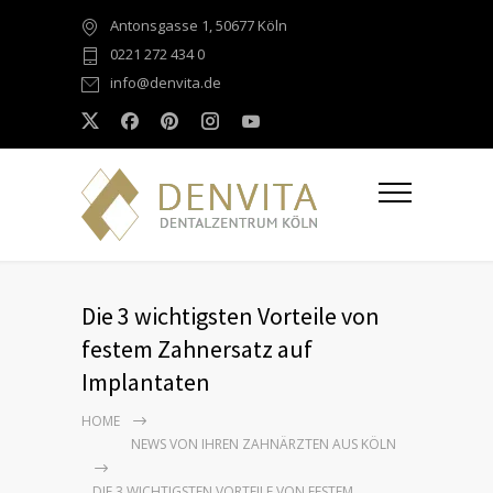
Antonsgasse 1, 50677 Köln
0221 272 434 0
info@denvita.de
Die 3 wichtigsten Vorteile von
festem Zahnersatz auf
Implantaten
HOME
NEWS VON IHREN ZAHNÄRZTEN AUS KÖLN
DIE 3 WICHTIGSTEN VORTEILE VON FESTEM